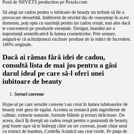
Poză de SHVETS production pe Pexels.com
Să alegi un cadou pentru o iubitoare de beauty nu trebuie să fie o
provocare deosebită. Indiferent de nivelul tău de cunoștințe în acest
domeniu, poți opta cu ușurință pentru un cadou reușit, mai ales dacă
te concentrezi pe produsele esențiale. Desigur, brandul are o
importanță semnificativă în lumea cosmeticelor. Prin urmare,
asigură-te că achiziționezi exclusiv produse de la mărci de încredere,
100% originale.
Dacă ai rămas fără idei de cadou,
consultă lista de mai jos pentru a găsi
darul ideal pe care să-l oferi unei
iubitoare de beauty
Seruri coreene
Hype-ul pe care serurile coreene l-au creat în lumea iubitoarelor de
beauty este greu de egalat. Acestea se remarcă prin ingrediente de
calitate, extracte naturale, formule blânde şi texturi delicioase. De
aceea, dacă îţi doreşti un cadou reuşit pentru o pasionată de beauty,
poţi foarte uşor să te îndrepţi către un ser coreean, poate chiar unul
cu extract de bambus, Centella Asiatică sau ceai verde. Pe piața de