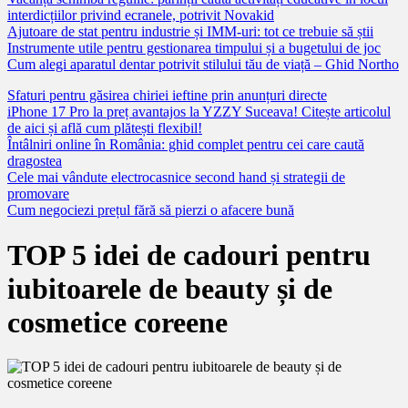
interdicțiilor privind ecranele, potrivit Novakid
Ajutoare de stat pentru industrie și IMM-uri: tot ce trebuie să știi
Instrumente utile pentru gestionarea timpului și a bugetului de joc
Cum alegi aparatul dentar potrivit stilului tău de viață – Ghid Northo
Sfaturi pentru găsirea chiriei ieftine prin anunțuri directe
iPhone 17 Pro la preț avantajos la YZZY Suceava! Citește articolul
de aici și află cum plătești flexibil!
Întâlniri online în România: ghid complet pentru cei care caută
dragostea
Cele mai vândute electrocasnice second hand și strategii de
promovare
Cum negociezi prețul fără să pierzi o afacere bună
TOP 5 idei de cadouri pentru
iubitoarele de beauty și de
cosmetice coreene